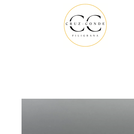
Ir
al
contenido