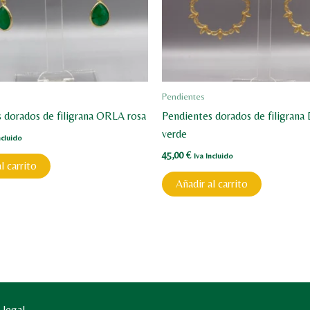
Pendientes
 dorados de filigrana ORLA rosa
Pendientes dorados de filigran
verde
ncluido
45,00
€
Iva Incluido
l carrito
Añadir al carrito
 legal