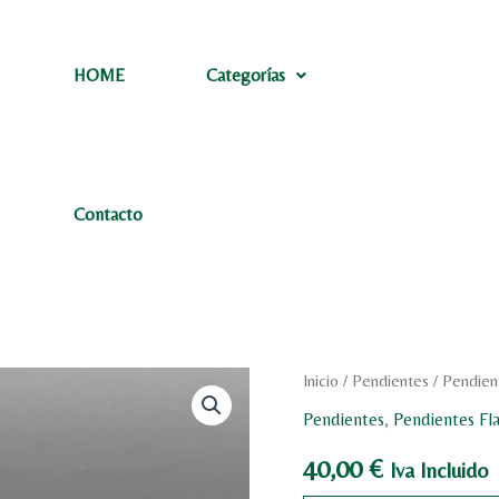
HOME
Categorías
Contacto
Pendientes
Inicio
/
Pendientes
/ Pendien
dorados
Pendientes
,
Pendientes Fl
de
filigrana
40,00
€
Iva Incluido
OJO
cantidad