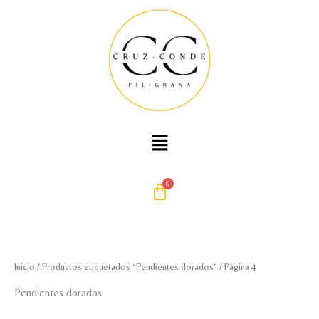
Ordenado
Ir
por
precio:
al
bajo
contenido
a
alto
Menú
Inicio
/
Productos etiquetados “Pendientes dorados”
/ Página 4
Pendientes dorados